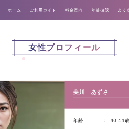
ホーム
ご利用ガイド
料金案内
年齢確認
よく
女性プロフィール
美川 あずさ
年齢
： 40-44