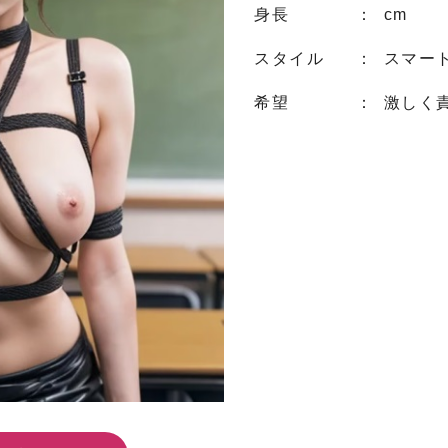
身長
： cm
スタイル
： スマー
希望
： 激しく