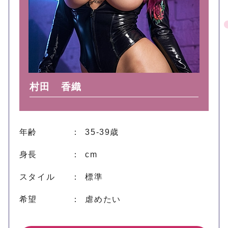
村田 香織
年齢
： 35-39歳
身長
： cm
スタイル
： 標準
希望
： 虐めたい