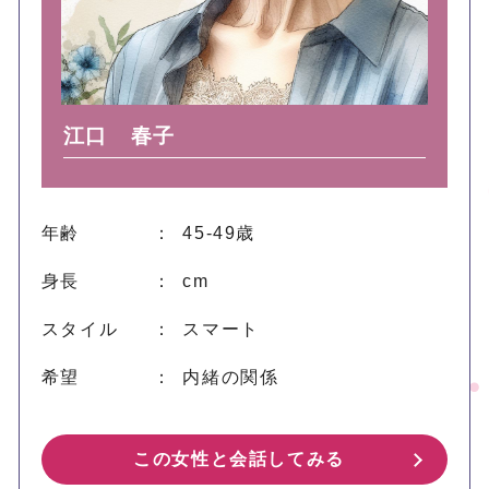
江口 春子
年齢
： 45-49歳
身長
： cm
スタイル
： スマート
希望
： 内緒の関係
この女性と会話してみる