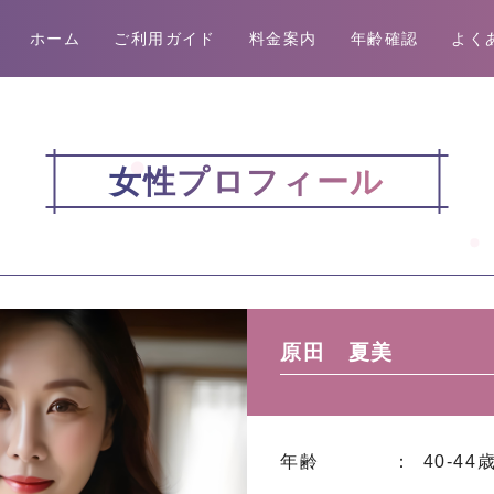
ホーム
ご利用ガイド
料金案内
年齢確認
よく
女性プロフィール
原田 夏美
年齢
： 40-44