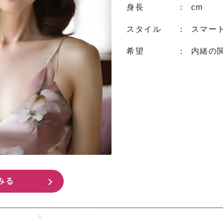
身長
： cm
スタイル
： スマー
希望
： 内緒の
みる