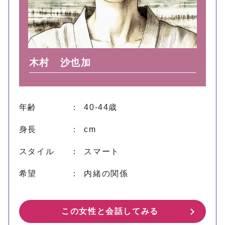
木村 沙也加
年齢
： 40-44歳
身長
： cm
スタイル
： スマート
希望
： 内緒の関係
この女性と会話してみる