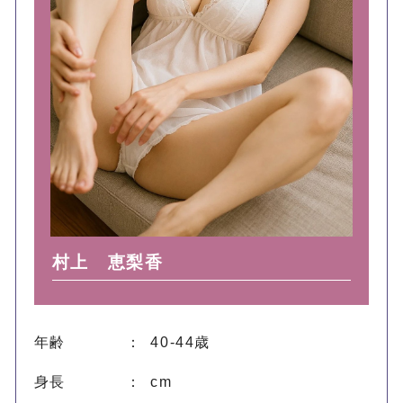
村上 恵梨香
年齢
： 40-44歳
身長
： cm