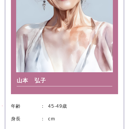
山本 弘子
年齢
： 45-49歳
身長
： cm