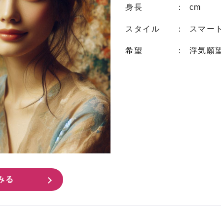
身長
： cm
スタイル
： スマー
希望
： 浮気願
みる