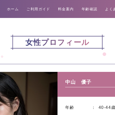
ホーム
ご利用ガイド
料金案内
年齢確認
よく
女性プロフィール
中山 優子
年齢
： 40-44