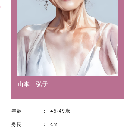
山本 弘子
年齢
： 45-49歳
身長
： cm